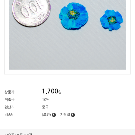
1,700
상품가
원
적립금
10원
원산지
중국
배송비
(조건)
지역별