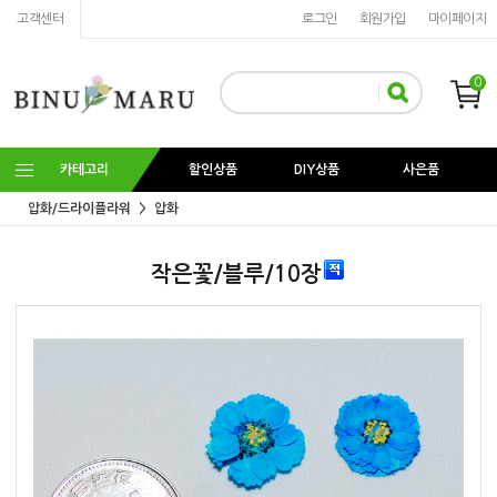
고객센터
로그인
회원가입
마이페이지
0
카테고리
할인상품
DIY상품
사은품
압화/드라이플라워
압화
작은꽃/블루/10장