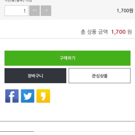
작은꽃/블루/10장
1,700
원
+1
-1
총 상품 금액
1,700
원
구매하기
장바구니
관심상품