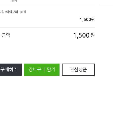
중국
워/아이보리 10장
원
1,500
1,500
품 금액
원
 구매하기
장바구니 담기
관심상품