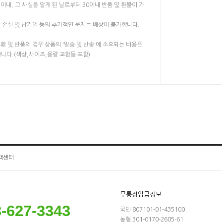
이내, 그 사실을 알게 된 날로부터 30이내 반품 및 환불이 가
료 손실 및 납기일 등의 추가적인 문제는 배상이 불가합니다.
교환 및 반품의 경우 상품의 '발송 및 반송'에 소요되는 비용은
니다.(색상,사이즈,용량 교환등 포함)
객센터
무통장입금정보
-627-3343
국민 807101-01-435100
농협 301-0170-2605-61