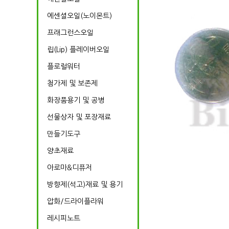
에센셜오일(노이몬트)
프래그런스오일
립(Lip) 플레이버오일
플로럴워터
첨가제 및 보존제
화장품용기 및 공병
선물상자 및 포장재료
만들기도구
양초재료
아로마&디퓨저
방향제(석고)재료 및 용기
압화/드라이플라워
레시피노트