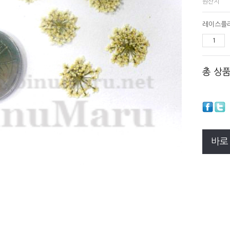
원산지
레이스플라
총 상
바로