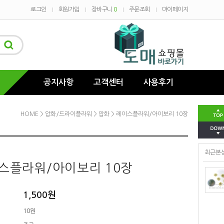
로그인
회원가입
장바구니
0
주문조회
마이페이지
공지사항
고객센터
사용후기
HOME
>
압화/드라이플라워
>
압화
> 레이스플라워/아이보리 10장
최근본
스플라워/아이보리 10장
1,500
원
10원