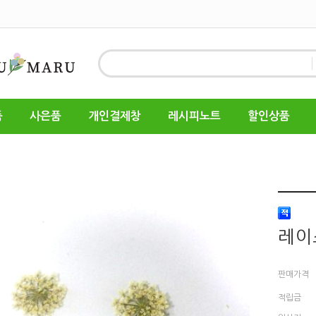
품
사은품
개인결제창
레시피노트
할인상품
레이
판매가격
적립금