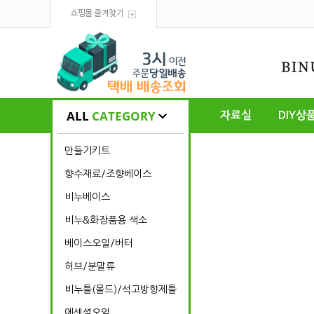
쇼핑몰 즐겨찾기
ALL
CATEGORY
자료실
DIY상
만들기키트
향수재료/조향베이스
비누베이스
비누&화장품용 색소
베이스오일/버터
허브/분말류
비누틀(몰드)/석고방향제틀
에센셜오일