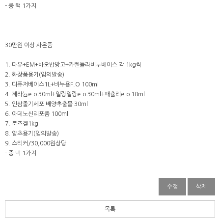
- 중 택 1가지
30만원 이상 사은품
1. 마유+EM+바오밥망고+카렌듈라비누베이스 각 1kg씩
2. 화장품용기(임의발송)
3. 디퓨저베이스1L+비누용F.O 100ml
4. 제라늄e.o 30ml+일랑일랑e.o 30ml+패츌리e.o 10ml
5. 인삼줄기세포 배양추출물 30ml
6. 아데노신리포좀 100ml
7. 로즈겔1kg
8. 양초용기(임의발송)
9. 스티커/30,000원상당
- 중 택 1가지
수정
삭제
목록