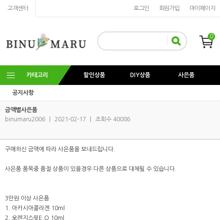
고객센터
로그인
회원가입
마이페이지
0
카테고리
할인상품
DIY상품
사은품
공지사항
금액별사은품
binumaru2006
|
2021-02-17
|
조회수 40086
구매하신 금액에 따라 사은품을 보내드립니다.
사은품 품목중 품절 상품이 있을경우 다른 상품으로 대체될 수 있습니다.
3만원 이상 사은품
1. 아카시아콜라겐 10ml
2. 오렌지스윗E.O 10ml