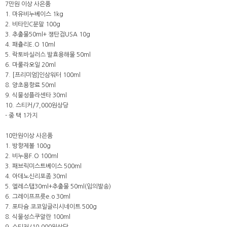
7만원 이상 사은품
1. 마유비누베이스 1kg
2. 비타민C분말 100g
3. 추출물50ml+ 쟁탄검USA 10g
4. 패츌리E.O 10ml
5. 락토바실러스 발효용해물 50ml
6. 마룰라오일 20ml
7. [프리미엄]인삼워터 100ml
8. 양초용향료 50ml
9. 식물성플라센타 30ml
10. 스티커/7,000원상당
- 중 택 1가지
10만원이상 사은품
1. 방향제볼 100g
2. 비누용F.O 100ml
3. 패브릭미스트베이스 500ml
4. 아데노신리포좀 30ml
5. 엘레스탭30ml+추출물 50ml(임의발송)
6. 그레이프프릇e.o 30ml
7. 포타슘 코코일글리시네이트 500g
8. 식물성스쿠알란 100ml