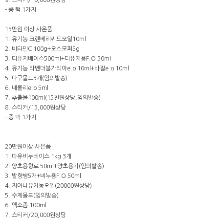
9. 스티커/10,000원상당
- 중 택 1가지
15만원 이상 사은품
1. 유기농 크랜베리씨드오일10ml
2. 비타민C 100g+오스모퍼5g
3. 디퓨저베이스500ml+디퓨저용F.O 50ml
4. 유기농 라벤더불가리아e.o 10ml+바질e.o 10ml
5. 다구몰드3개(임의발송)
6. 네롤리e.o 5ml
7. 추출물100ml(15천원상당,임의발송)
8. 스티커/15,000원상당
- 중 택 1가지
20만원이상 사은품
1. 마유비누베이스 1kg 3개
2. 양초용향료 50ml+양초용기(임의발송)
3. 발향병5개+비누용F.O 50ml
4. 지아니유기농오일(20000원상당)
5. 수제몰드(임의발송)
6. 엑소좀 100ml
7. 스티커/20,000원상당