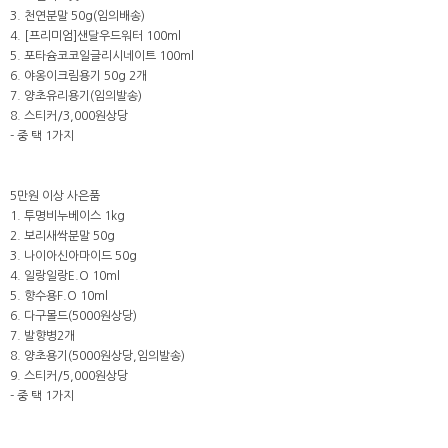
3. 천연분말 50g(임의배송)
4. [프리미엄]샌달우드워터 100ml
5. 포타슘코코일글리시네이트 100ml
6. 야옹이크림용기 50g 2개
7. 양초유리용기(임의발송)
8. 스티커/3,000원상당
- 중 택 1가지
5만원 이상 사은품
1. 투명비누베이스 1kg
2. 보리새싹분말 50g
3. 나이아신아마이드 50g
4. 일랑일랑E.O 10ml
5. 향수용F.O 10ml
6. 다구몰드(5000원상당)
7. 발향병2개
8. 양초용기(5000원상당,임의발송)
9. 스티커/5,000원상당
- 중 택 1가지